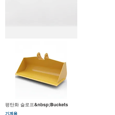
평탄화 슬로프&nbsp;Buckets
기계용