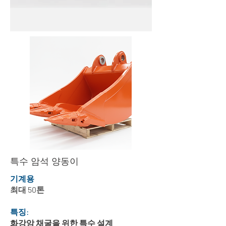
특수 암석 양동이
기계용
최대 50톤
특징:
화강암 채굴을 위한 특수 설계