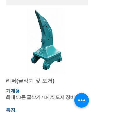
리퍼(굴삭기 및 도저)
기계용
최대 50톤 굴삭기 / D475 도저 장비
특징:
맞춤형 버킷 디자인 및 style&nbsp;
선택적 재료&nbsp;
맞춤형 GET 솔루션